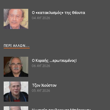
Ο «κατακλυσμός» της Θέουτα
04 ΑΥΓ 2026
ΠΕΡΊ ΆΛΛΩΝ....
Ο Κοραής ...ερωτευμένος!
06 ΑΥΓ 2026
Τζον Χιούστον
05 ΑΥΓ 2026
Η μαγεία του Ίνγκμαρ Μπέργκμαν