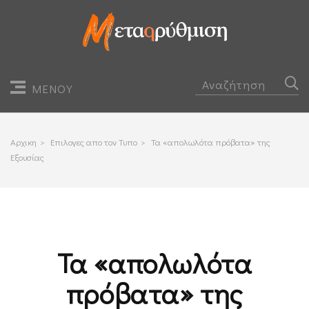
ΜΕΝΟΥ
Αρχικη
>
Επιλογες απο τον Τυπο
>
Τα «απολωλότα πρόβατα» της
Εξουσίας
Τα «απολωλότα
πρόβατα» της