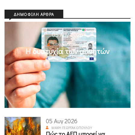
ΔΗΜΟΦΙΛΉ ΆΡΘΡΑ
05 Αυγ 2026
ΜΙΧΆΛΗΣ ΚΥΡΙΑΚΊΔΗΣ
Η δυστυχία των αρνητών
05 Αυγ 2026
ΜΆΧΗ ΓΕΩΡΓΑΚΟΠΟΎΛΟΥ
Πώς το ΑΕΠ μπορεί να