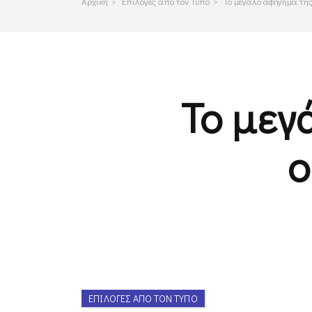
Αρχικη
>
Επιλογες απο τον Τυπο
>
Το μεγάλο αφήγημα της
Το μεγ
ο
ΕΠΙΛΟΓΈΣ ΑΠΌ ΤΟΝ ΤΎΠΟ