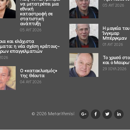
να μετατρέπει μια
05 ΑΥΓ 2026
εθνική
καταστροφή σε
στατιστική
ανάπτυξη
Η μαγεία του
05 ΑΥΓ 2026
Ίνγκμαρ
Μπέργκμαν
ρια και ελάχιστα
01 ΑΥΓ 2026
ήματα: η νέα σχέση κράτους–
έρων επαγγελματιών
Το χρυσό στ
 2026
και ο Μαυρω
29 ΙΟΥΛ 2026
Ο «κατακλυσμός»
της Θέουτα
04 ΑΥΓ 2026
© 2026 Μetarithmisi