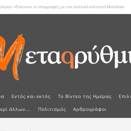
έμφαση στην προστασία των εξωτερικών συνόρων μετά την έκτακτη ...
ύπρου: «Έπεσαν» οι υπογραφές με τον γαλλικό κολοσσό Meridiam
ρα
Εντός και εκτός
Το Βίντεο της Ημέρας
Επιλ
ερί άλλων....
Πολιτισμός
Αρθρογράφοι