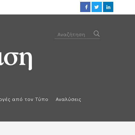
Οι ΗΠΑ βλέπουν συμφωνία ακόμ
ογές από τον Τύπο
Αναλύσεις