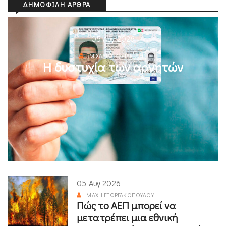
ΔΗΜΟΦΙΛΉ ΆΡΘΡΑ
05 Αυγ 2026
ΜΙΧΆΛΗΣ ΚΥΡΙΑΚΊΔΗΣ
Η δυστυχία των αρνητών
05 Αυγ 2026
ΜΆΧΗ ΓΕΩΡΓΑΚΟΠΟΎΛΟΥ
Πώς το ΑΕΠ μπορεί να
μετατρέπει μια εθνική