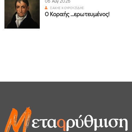
06 Αυγ 2026
ΣΆΚΗΣ ΚΟΥΡΟΥΖΊΔΗΣ
Ο Κοραής ...ερωτευμένος!