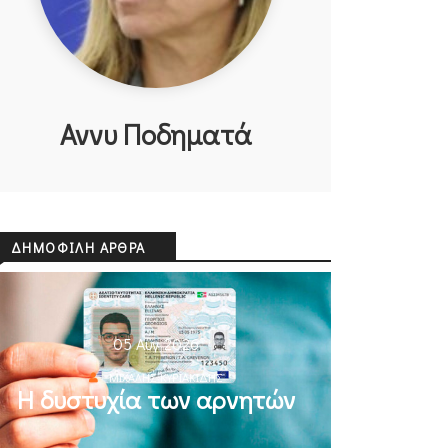
Αννυ Ποδηματά
ΔΗΜΟΦΙΛΉ ΆΡΘΡΑ
05 Αυγ 2026
ΜΙΧΆΛΗΣ ΚΥΡΙΑΚΊΔΗΣ
Η δυστυχία των αρνητών