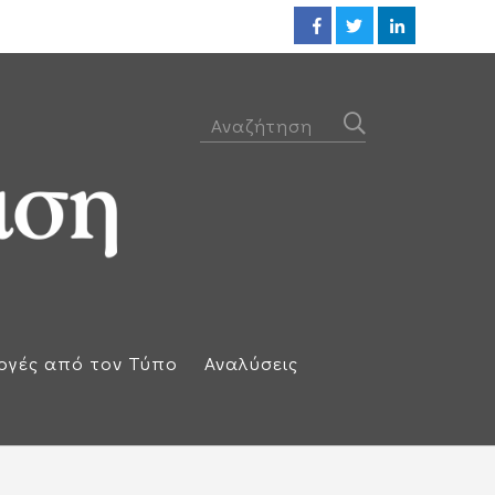
ΕΕ: Αλληλεγγύη στην Ισπανία κ
ογές από τον Τύπο
Αναλύσεις