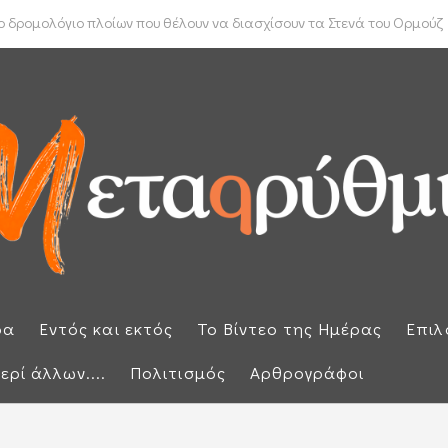
ύπρου: «Έπεσαν» οι υπογραφές με τον γαλλικό κολοσσό Meridiam
 δρομολόγιο πλοίων που θέλουν να διασχίσουν τα Στενά του Ορμούζ
ρα
Εντός και εκτός
Το Βίντεο της Ημέρας
Επιλ
ερί άλλων....
Πολιτισμός
Αρθρογράφοι