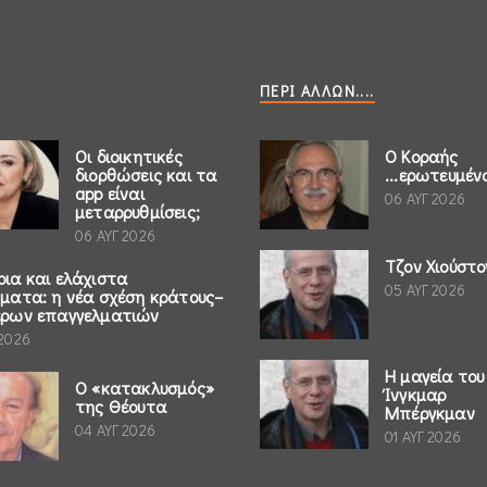
ΠΕΡΊ ΆΛΛΩΝ....
Οι διοικητικές
Ο Κοραής
διορθώσεις και τα
...ερωτευμέν
app είναι
06 ΑΥΓ 2026
μεταρρυθμίσεις;
06 ΑΥΓ 2026
Τζον Χιούστο
ρια και ελάχιστα
05 ΑΥΓ 2026
ήματα: η νέα σχέση κράτους–
έρων επαγγελματιών
 2026
Η μαγεία του
Ο «κατακλυσμός»
Ίνγκμαρ
της Θέουτα
Μπέργκμαν
04 ΑΥΓ 2026
01 ΑΥΓ 2026