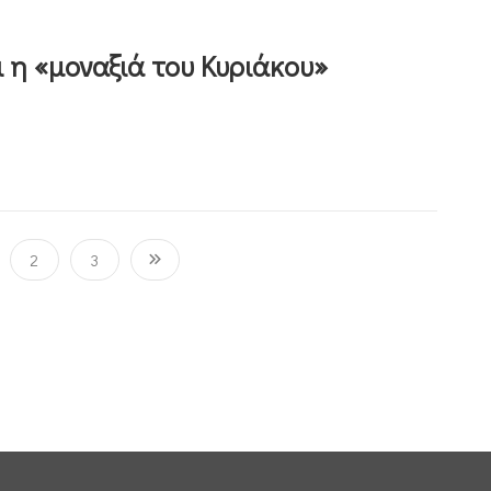
ι η «μοναξιά του Κυριάκου»
2
3