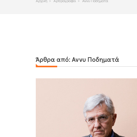
Αρχικη
>
Αρθρογραφοι
>
Αννυ Ποδηματά
Άρθρα από:
Αννυ Ποδηματά