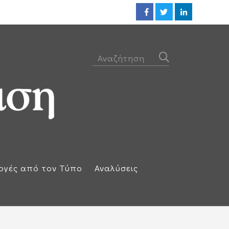
ΕΕ: Αλληλεγγύη στην Ισπανία κ
ογές από τον Τύπο
Αναλύσεις