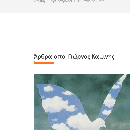
Αρχικη
>
Αρθρογραφοι
>
Γιώργος Καμίνης
Άρθρα από:
Γιώργος Καμίνης