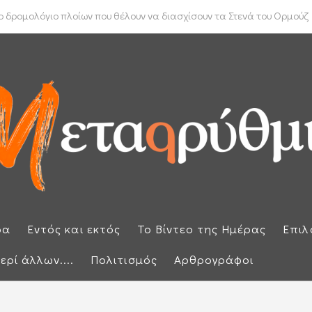
ύπρου: «Έπεσαν» οι υπογραφές με τον γαλλικό κολοσσό Meridiam
 δρομολόγιο πλοίων που θέλουν να διασχίσουν τα Στενά του Ορμούζ
ρα
Εντός και εκτός
Το Βίντεο της Ημέρας
Επιλ
ερί άλλων....
Πολιτισμός
Αρθρογράφοι