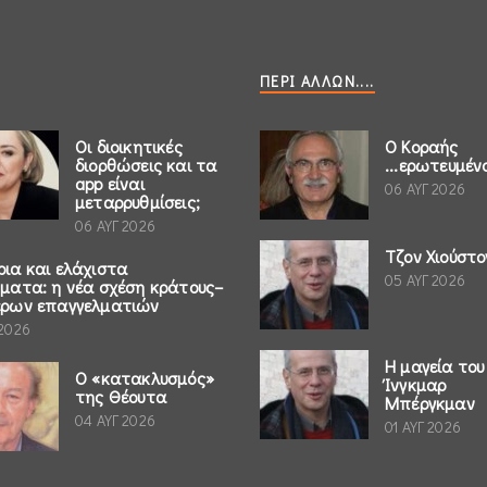
ΠΕΡΊ ΆΛΛΩΝ....
Οι διοικητικές
Ο Κοραής
διορθώσεις και τα
...ερωτευμέν
app είναι
06 ΑΥΓ 2026
μεταρρυθμίσεις;
06 ΑΥΓ 2026
Τζον Χιούστο
ρια και ελάχιστα
05 ΑΥΓ 2026
ήματα: η νέα σχέση κράτους–
έρων επαγγελματιών
 2026
Η μαγεία του
Ο «κατακλυσμός»
Ίνγκμαρ
της Θέουτα
Μπέργκμαν
04 ΑΥΓ 2026
01 ΑΥΓ 2026