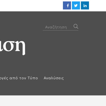
ΕΕ: Αλληλεγγύη στην Ισπανία κ
ογές από τον Τύπο
Αναλύσεις