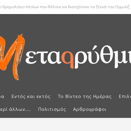
ύπρου: «Έπεσαν» οι υπογραφές με τον γαλλικό κολοσσό Meridiam
ρα
Εντός και εκτός
Το Βίντεο της Ημέρας
Επιλ
ερί άλλων....
Πολιτισμός
Αρθρογράφοι