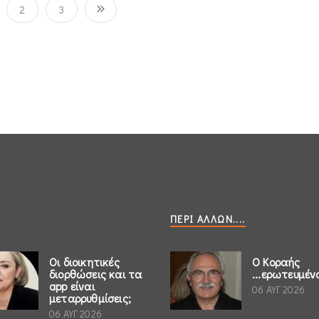
2
3
ΠΕΡΊ ΆΛΛΩΝ....
Οι διοικητικές
Ο Κοραής
διορθώσεις και τα
...ερωτευμέν
app είναι
06 ΑΥΓ 2026
μεταρρυθμίσεις;
06 ΑΥΓ 2026