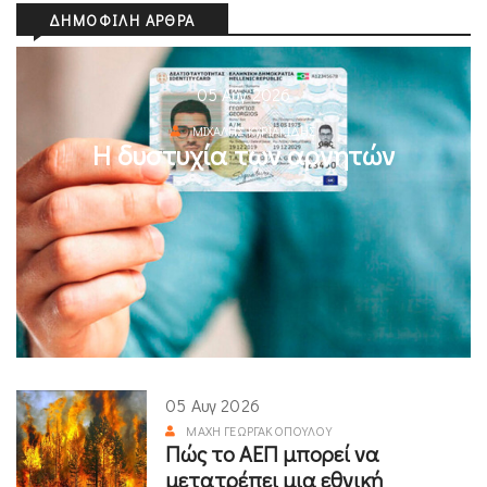
ΔΗΜΟΦΙΛΉ ΆΡΘΡΑ
05 Αυγ 2026
ΜΙΧΆΛΗΣ ΚΥΡΙΑΚΊΔΗΣ
Η δυστυχία των αρνητών
05 Αυγ 2026
ΜΆΧΗ ΓΕΩΡΓΑΚΟΠΟΎΛΟΥ
Πώς το ΑΕΠ μπορεί να
μετατρέπει μια εθνική