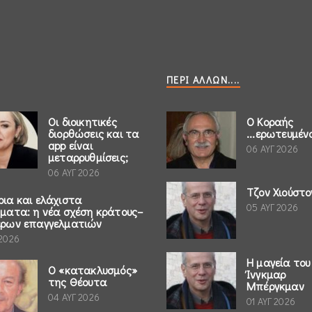
ΠΕΡΊ ΆΛΛΩΝ....
Οι διοικητικές
Ο Κοραής
διορθώσεις και τα
...ερωτευμέν
app είναι
06 ΑΥΓ 2026
μεταρρυθμίσεις;
06 ΑΥΓ 2026
Τζον Χιούστο
ρια και ελάχιστα
05 ΑΥΓ 2026
ήματα: η νέα σχέση κράτους–
έρων επαγγελματιών
 2026
Η μαγεία του
Ο «κατακλυσμός»
Ίνγκμαρ
της Θέουτα
Μπέργκμαν
04 ΑΥΓ 2026
01 ΑΥΓ 2026