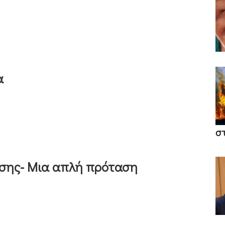
α
σ
ησης- Μια απλή πρόταση