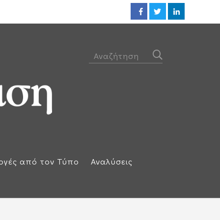
ΕΕ: Αλληλεγγύη στην Ισπανία κ
ογές από τον Τύπο
Αναλύσεις