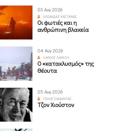
03 Αυγ 2026
ΛΕΩΝΊΔΑΣ ΚΑΣΤΑΝΆΣ
Οι φωτιές και η
ανθρώπινη βλακεία
04 Αυγ 2026
ΛΆΡΚΟΣ ΛΆΡΚΟΥ
Ο «κατακλυσμός» της
Θέουτα
05 Αυγ 2026
ΤΈΛΗΣ ΣΑΜΑΝΤΆΣ
Τζον Χιούστον