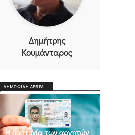
Δημήτρης
Κουμάνταρος
ΔΗΜΟΦΙΛΉ ΆΡΘΡΑ
05 Αυγ 2026
ΜΙΧΆΛΗΣ ΚΥΡΙΑΚΊΔΗΣ
Η δυστυχία των αρνητών