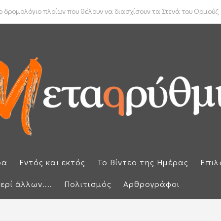
ύπρου: «Έπεσαν» οι υπογραφές με τον γαλλικό κολοσσό Meridiam
 δρομολόγιο πλοίων που θέλουν να διασχίσουν τα Στενά του Ορμούζ
ρα
Εντός και εκτός
Το Βίντεο της Ημέρας
Επιλ
ερί άλλων....
Πολιτισμός
Αρθρογράφοι