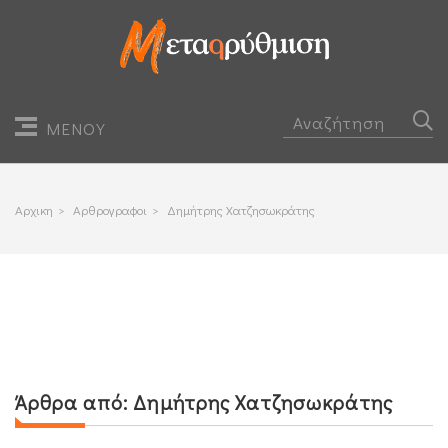
ΜΕΝΟΥ
Αρχικη
>
Αρθρογραφοι
>
Δημήτρης Χατζησωκράτης
Άρθρα από:
Δημήτρης Χατζησωκράτης