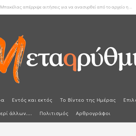
δα για το πραγματικό διαθέσιμο εισόδημα των νοικοκυριών
 Μπακέλας απέρριψε αιτήσεις για να ανασυρθεί από το αρχείο η ...
ρα
Εντός και εκτός
Το Βίντεο της Ημέρας
Επιλ
ερί άλλων....
Πολιτισμός
Αρθρογράφοι