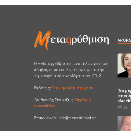
ΆΡΘΡΑ
H «Μεταρρύθμιση» είναι ηλεκτρονικός
κόμβος ο οποίος λειτουργεί με αυτήν
τη μορφή από τον Μάρτιο του 2012.
Εκδότης:
Γιάννης Μεϊμάρογλου
Τεκμή
εισοδ
Διεθυντής Σύνταξης:
Μιχάλης
ελευθ
Κυριακίδης
06 ΑΥΓ
Επικοινωνία:
info@metarithmisi.gr