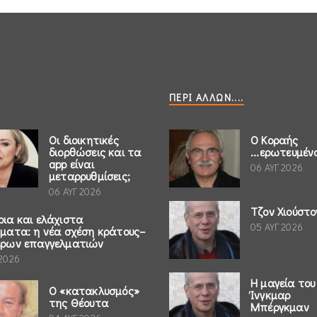
ΠΕΡΊ ΆΛΛΩΝ....
Οι διοικητικές
Ο Κοραής
διορθώσεις και τα
...ερωτευμέν
app είναι
06 ΑΥΓ 2026
μεταρρυθμίσεις;
06 ΑΥΓ 2026
Τζον Χιούστο
ρια και ελάχιστα
05 ΑΥΓ 2026
ήματα: η νέα σχέση κράτους–
έρων επαγγελματιών
 2026
Η μαγεία του
Ο «κατακλυσμός»
Ίνγκμαρ
της Θέουτα
Μπέργκμαν