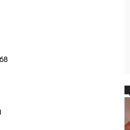
’68
η