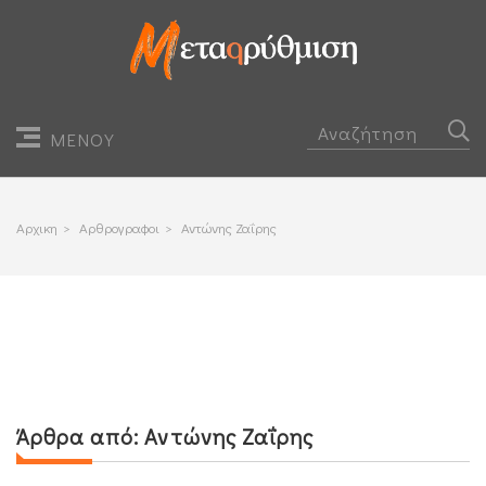
ΜΕΝΟΥ
Αρχικη
>
Αρθρογραφοι
>
Αντώνης Ζαΐρης
Άρθρα από:
Αντώνης Ζαΐρης