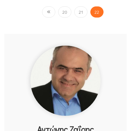
20
21
22
Αντώνης Ζαΐρης