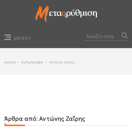
ΜΕΝΟΥ
Αρχικη
>
Αρθρογραφοι
>
Αντώνης Ζαΐρης
Άρθρα από:
Αντώνης Ζαΐρης