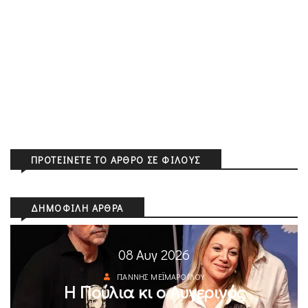
ΠΡΟΤΕΊΝΕΤΕ ΤΟ ΆΡΘΡΟ ΣΕ ΦΊΛΟΥΣ
ΔΗΜΟΦΙΛΉ ΆΡΘΡΑ
08 Αυγ 2026
ΓΙΆΝΝΗΣ ΜΕΪΜΆΡΟΓΛΟΥ
Η Πούλια κι ο Αυγερινός