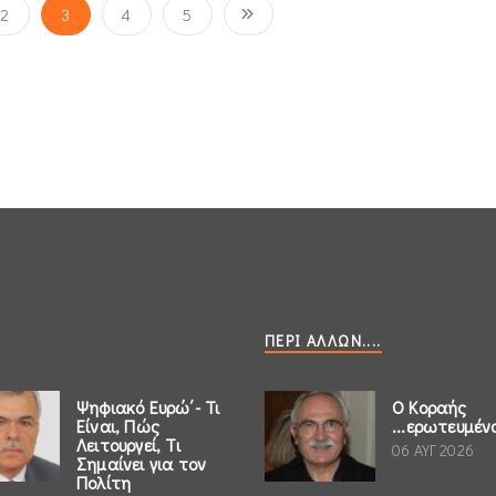
2
3
4
5
ΠΕΡΊ ΆΛΛΩΝ....
Ψηφιακό Ευρώ΄- Τι
Ο Κοραής
Είναι, Πώς
...ερωτευμέν
Λειτουργεί, Τι
06 ΑΥΓ 2026
Σημαίνει για τον
Πολίτη