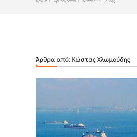
Αρχικη
>
Αρθρογραφοι
>
Κώστας Χλωμούδης
Άρθρα από:
Κώστας Χλωμούδης