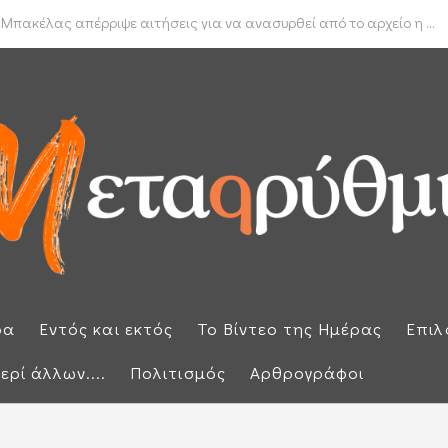
δα για το πραγματικό διαθέσιμο εισόδημα των νοικοκυριών
 Μπακέλας απέρριψε αιτήσεις για να ανασυρθεί από το αρχείο η ...
ρα
Εντός και εκτός
Το Βίντεο της Ημέρας
Επιλ
ερί άλλων....
Πολιτισμός
Αρθρογράφοι