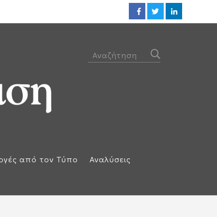
Η απάντηση της Ισπανίας: Επαν
ογές από τον Τύπο
Αναλύσεις