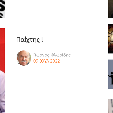
Παίχτης !
Γιώργος Φλωρίδης
09 ΙΟΥΛ 2022