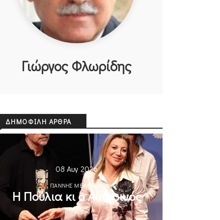
Γιώργος Φλωρίδης
ΔΗΜΟΦΙΛΉ ΆΡΘΡΑ
08 Αυγ 2026
ΓΙΆΝΝΗΣ ΜΕΪΜΆΡΟΓΛΟΥ
Η Πούλια κι ο Αυγερινός