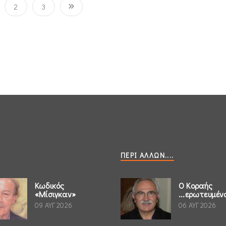
2
3
ΠΕΡΊ ΆΛΛΩΝ....
Κωδικός
Ο Κοραής
«Μίσιγκαν»
...ερωτευμέν
09 ΑΥΓ 2026
06 ΑΥΓ 2026