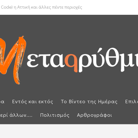
το Ιράν για τα Στενά του Ορμούζ
Code) η Αττική και άλλες πέντε περιοχές
ρα
Εντός και εκτός
Το Βίντεο της Ημέρας
Επιλ
ερί άλλων....
Πολιτισμός
Αρθρογράφοι