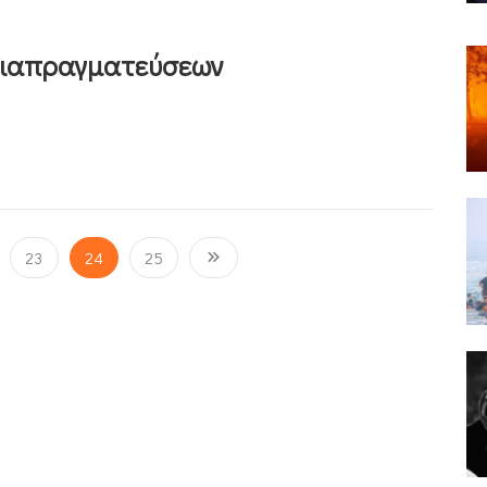
διαπραγματεύσεων
23
24
25