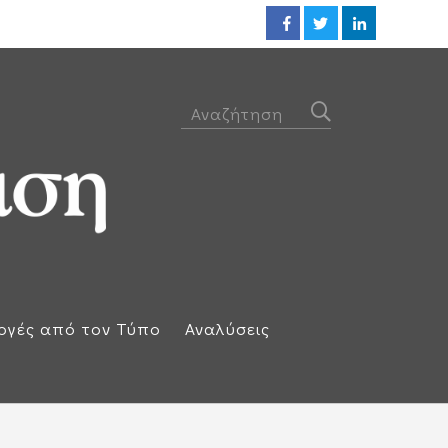
ΕΕ: Αλληλεγγύη στην Ισπανία κ
ογές από τον Τύπο
Αναλύσεις