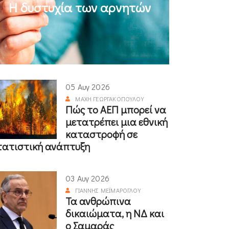
Η δυστυχία των αρνητών
05 Αυγ 2026
ΜΆΧΗ ΓΕΩΡΓΑΚΟΠΟΎΛΟΥ
Πώς το ΑΕΠ μπορεί να
μετατρέπει μια εθνική
καταστροφή σε
τατιστική ανάπτυξη
03 Αυγ 2026
ΓΙΆΝΝΗΣ ΜΕΪΜΆΡΟΓΛΟΥ
Τα ανθρώπινα
δικαιώματα, η ΝΔ και
ο Σαμαράς