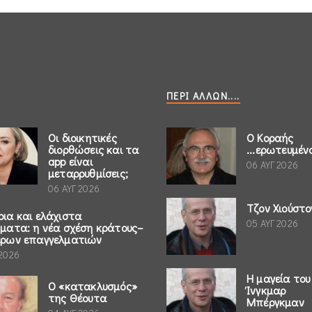
ΠΕΡΊ ΆΛΛΩΝ....
Οι διοικητικές
Ο Κοραής
διορθώσεις και τα
...ερωτευμέν
app είναι
06 ΑΥΓ 2026
μεταρρυθμίσεις;
06 ΑΥΓ 2026
Τζον Χιούστο
ρια και ελάχιστα
05 ΑΥΓ 2026
ήματα: η νέα σχέση κράτους–
έρων επαγγελματιών
 2026
Η μαγεία του
Ο «κατακλυσμός»
Ίνγκμαρ
της Θέουτα
Μπέργκμαν