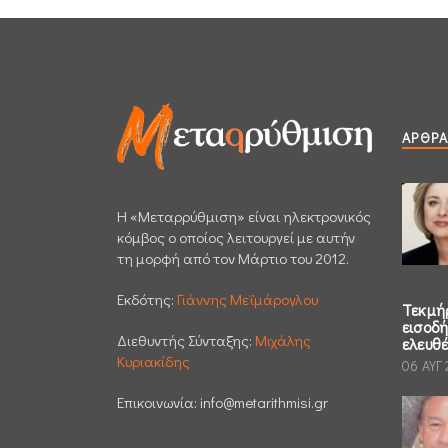
ΆΡΘΡΑ
H «Μεταρρύθμιση» είναι ηλεκτρονικός
κόμβος ο οποίος λειτουργεί με αυτήν
τη μορφή από τον Μάρτιο του 2012.
Εκδότης:
Γιάννης Μεϊμάρογλου
Τεκμή
εισοδ
Διεθυντής Σύνταξης:
Μιχάλης
ελευθ
Κυριακίδης
06 ΑΥΓ
Επικοινωνία:
info@metarithmisi.gr