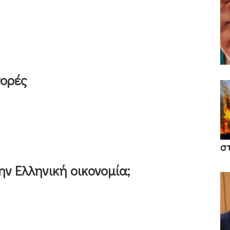
γορές
σ
ην Ελληνική οικονομία;