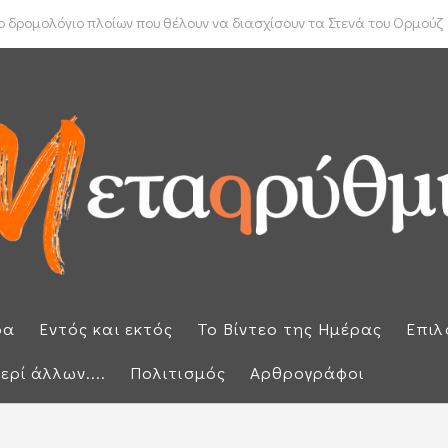
ύπρου: «Έπεσαν» οι υπογραφές με τον γαλλικό κολοσσό Meridiam
 δρομολόγιο πλοίων που θέλουν να διασχίσουν τα Στενά του Ορμούζ
ρα
Εντός και εκτός
Το Βίντεο της Ημέρας
Επιλ
ερί άλλων....
Πολιτισμός
Αρθρογράφοι