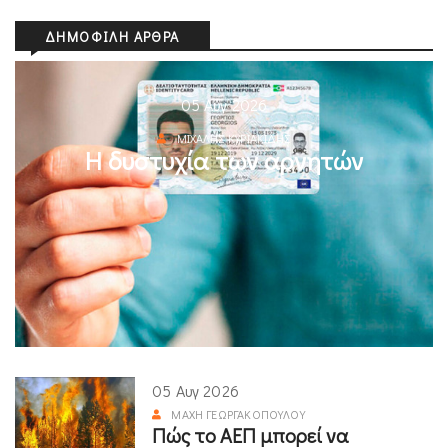
ΔΗΜΟΦΙΛΉ ΆΡΘΡΑ
05 Αυγ 2026
ΜΙΧΆΛΗΣ ΚΥΡΙΑΚΊΔΗΣ
Η δυστυχία των αρνητών
05 Αυγ 2026
ΜΆΧΗ ΓΕΩΡΓΑΚΟΠΟΎΛΟΥ
Πώς το ΑΕΠ μπορεί να