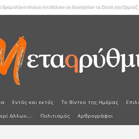
ύπρου: «Έπεσαν» οι υπογραφές με τον γαλλικό κολοσσό Meridiam
 δρομολόγιο πλοίων που θέλουν να διασχίσουν τα Στενά του Ορμούζ
ρα
Εντός και εκτός
Το Βίντεο της Ημέρας
Επιλ
ερί άλλων....
Πολιτισμός
Αρθρογράφοι