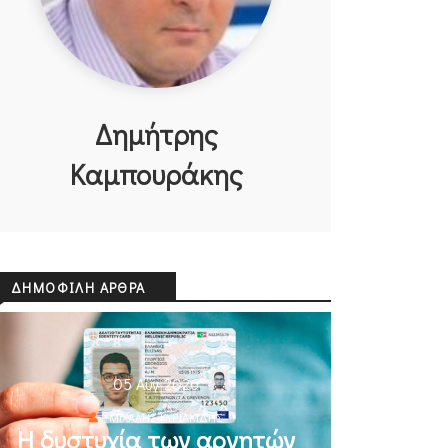
Δημήτρης
Καμπουράκης
ΔΗΜΟΦΙΛΉ ΆΡΘΡΑ
05 Αυγ 2026
ΜΙΧΆΛΗΣ ΚΥΡΙΑΚΊΔΗΣ
Η δυστυχία των αρνητών