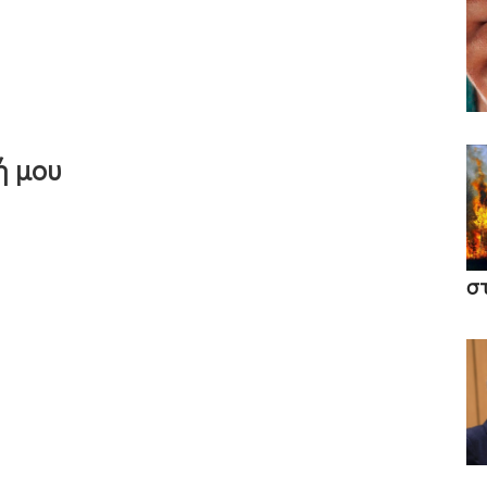
ή μου
σ