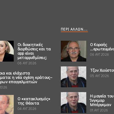
ΠΕΡΊ ΆΛΛΩΝ....
Οι διοικητικές
Ο Κοραής
διορθώσεις και τα
...ερωτευμέν
app είναι
06 ΑΥΓ 2026
μεταρρυθμίσεις;
06 ΑΥΓ 2026
Τζον Χιούστο
ρια και ελάχιστα
05 ΑΥΓ 2026
ήματα: η νέα σχέση κράτους–
έρων επαγγελματιών
 2026
Η μαγεία του
Ο «κατακλυσμός»
Ίνγκμαρ
της Θέουτα
Μπέργκμαν
04 ΑΥΓ 2026
01 ΑΥΓ 2026