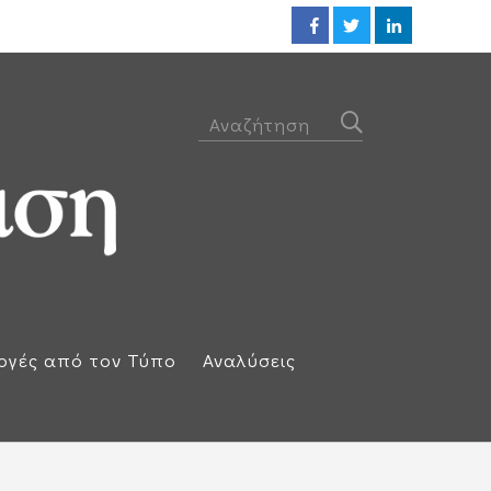
ΕΕ: Αλληλεγγύη στην Ισπανία κ
ογές από τον Τύπο
Αναλύσεις