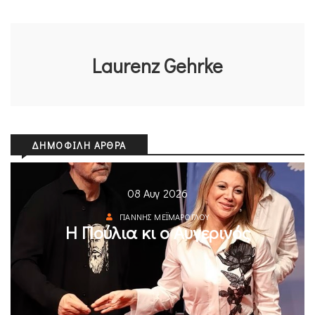
Laurenz Gehrke
ΔΗΜΟΦΙΛΉ ΆΡΘΡΑ
08 Αυγ 2026
ΓΙΆΝΝΗΣ ΜΕΪΜΆΡΟΓΛΟΥ
Η Πούλια κι ο Αυγερινός