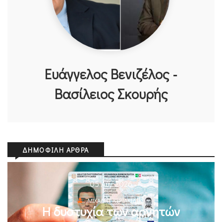
Ευάγγελος Βενιζέλος -
Βασίλειος Σκουρής
ΔΗΜΟΦΙΛΉ ΆΡΘΡΑ
05 Αυγ 2026
ΜΙΧΆΛΗΣ ΚΥΡΙΑΚΊΔΗΣ
Η δυστυχία των αρνητών