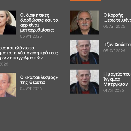
Οι διοικητικές
Ο Κοραής
διορθώσεις και τα
...ερωτευμέν
app είναι
06 ΑΥΓ 2026
μεταρρυθμίσεις;
06 ΑΥΓ 2026
Τζον Χιούστο
ρια και ελάχιστα
05 ΑΥΓ 2026
ήματα: η νέα σχέση κράτους–
έρων επαγγελματιών
 2026
Η μαγεία του
Ο «κατακλυσμός»
Ίνγκμαρ
της Θέουτα
Μπέργκμαν
04 ΑΥΓ 2026
01 ΑΥΓ 2026