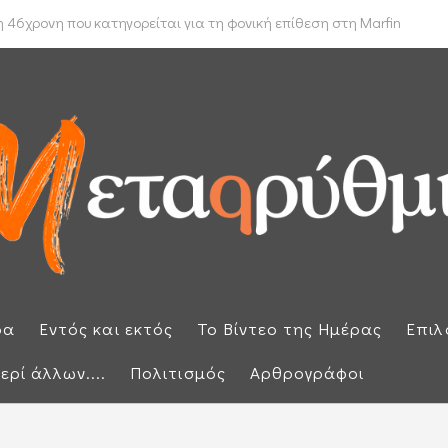
 δρομολόγιο πλοίων που θέλουν να διασχίσουν τα Στενά του Ορμούζ
 46χρονη που κατηγορείται για τη φονική επίθεση στη Marfin
ρα
Εντός και εκτός
Το Βίντεο της Ημέρας
Επιλ
ερί άλλων....
Πολιτισμός
Αρθρογράφοι