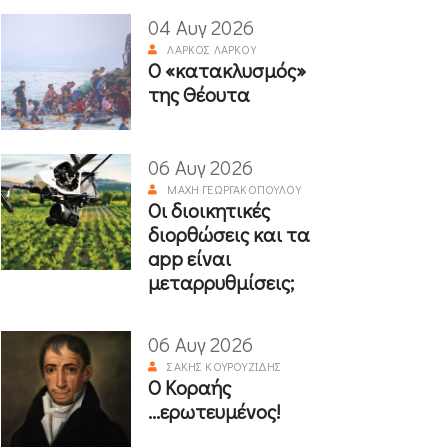
04 Αυγ 2026
ΛΆΡΚΟΣ ΛΆΡΚΟΥ
Ο «κατακλυσμός»
της Θέουτα
06 Αυγ 2026
ΜΆΧΗ ΓΕΩΡΓΑΚΟΠΟΎΛΟΥ
Οι διοικητικές
διορθώσεις και τα
app είναι
μεταρρυθμίσεις;
06 Αυγ 2026
ΣΆΚΗΣ ΚΟΥΡΟΥΖΊΔΗΣ
Ο Κοραής
...ερωτευμένος!