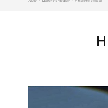
Αρχικη
>
Ματιες στο Facebook
>
Η τεράστια διαφορά
Η