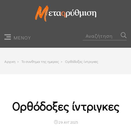
ΜΕΝΟΥ
Αρχικη
>
Το συνθημα της ημερας
>
Ορθόδοξες ίντριγκες
Ορθόδοξες ίντριγκες
29 ΑΥΓ 2025