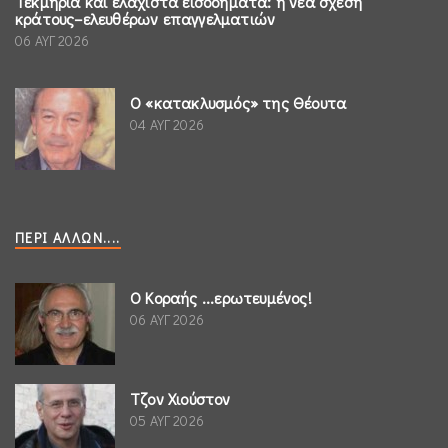
Τεκμήρια και ελάχιστα εισοδήματα: η νέα σχέση
κράτους–ελευθέρων επαγγελματιών
06 ΑΥΓ 2026
Ο «κατακλυσμός» της Θέουτα
04 ΑΥΓ 2026
ΠΕΡΊ ΆΛΛΩΝ....
Ο Κοραής ...ερωτευμένος!
06 ΑΥΓ 2026
Τζον Χιούστον
05 ΑΥΓ 2026