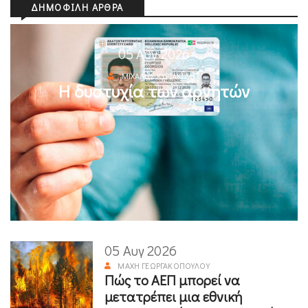
ΔΗΜΟΦΙΛΉ ΆΡΘΡΑ
05 Αυγ 2026
ΜΙΧΆΛΗΣ ΚΥΡΙΑΚΊΔΗΣ
Η δυστυχία των αρνητών
05 Αυγ 2026
ΜΆΧΗ ΓΕΩΡΓΑΚΟΠΟΎΛΟΥ
Πώς το ΑΕΠ μπορεί να
μετατρέπει μια εθνική