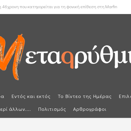
 δρομολόγιο πλοίων που θέλουν να διασχίσουν τα Στενά του Ορμούζ
 46χρονη που κατηγορείται για τη φονική επίθεση στη Marfin
ρα
Εντός και εκτός
Το Βίντεο της Ημέρας
Επιλ
ερί άλλων....
Πολιτισμός
Αρθρογράφοι