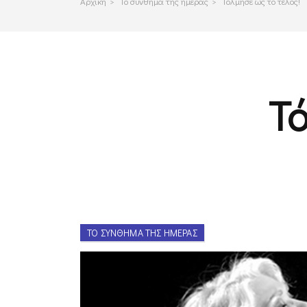
Αρχικη
>
Το συνθημα της ημερας
>
Τόλμησε ως το τέλος!
Τό
ΤΟ ΣΎΝΘΗΜΑ ΤΗΣ ΗΜΈΡΑΣ