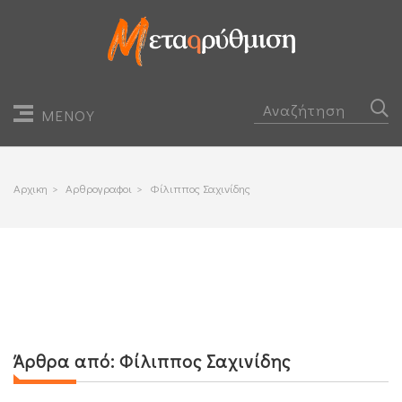
ΜΕΝΟΥ
Αρχικη
>
Αρθρογραφοι
>
Φίλιππος Σαχινίδης
Άρθρα από:
Φίλιππος Σαχινίδης