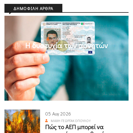
ΔΗΜΟΦΙΛΉ ΆΡΘΡΑ
05 Αυγ 2026
ΜΙΧΆΛΗΣ ΚΥΡΙΑΚΊΔΗΣ
Η δυστυχία των αρνητών
05 Αυγ 2026
ΜΆΧΗ ΓΕΩΡΓΑΚΟΠΟΎΛΟΥ
Πώς το ΑΕΠ μπορεί να