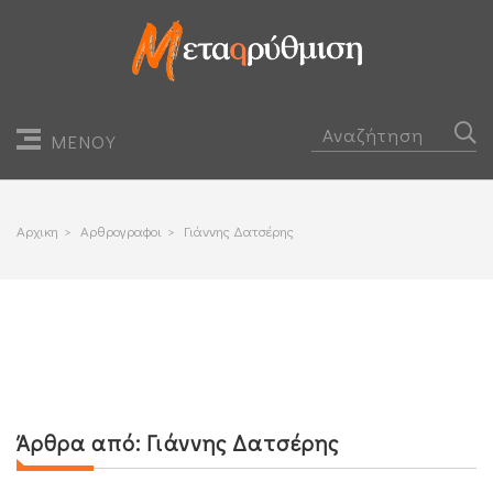
ΜΕΝΟΥ
Αρχικη
>
Αρθρογραφοι
>
Γιάννης Δατσέρης
Άρθρα από:
Γιάννης Δατσέρης