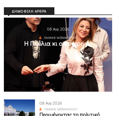
ΔΗΜΟΦΙΛΉ ΆΡΘΡΑ
08 Αυγ 2026
ΓΙΆΝΝΗΣ ΜΕΪΜΆΡΟΓΛΟΥ
Η Πούλια κι ο Αυγερινός
08 Αυγ 2026
ΓΙΆΝΝΗΣ ΜΕΪΜΆΡΟΓΛΟΥ
Περιμένοντας το πολιτικό