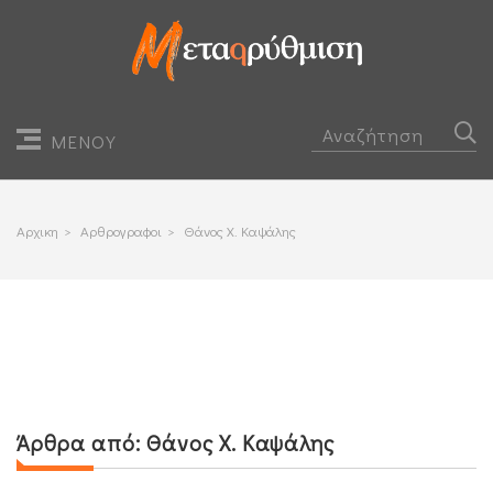
ΜΕΝΟΥ
Αρχικη
>
Αρθρογραφοι
>
Θάνος Χ. Καψάλης
Άρθρα από:
Θάνος Χ. Καψάλης