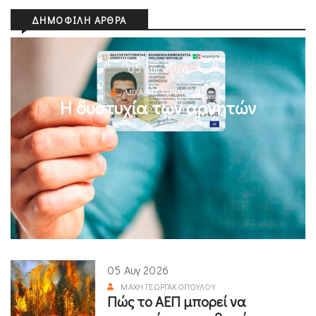
ΔΗΜΟΦΙΛΉ ΆΡΘΡΑ
05 Αυγ 2026
ΜΙΧΆΛΗΣ ΚΥΡΙΑΚΊΔΗΣ
Η δυστυχία των αρνητών
05 Αυγ 2026
ΜΆΧΗ ΓΕΩΡΓΑΚΟΠΟΎΛΟΥ
Πώς το ΑΕΠ μπορεί να