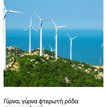
Γύρνα, γύρνα φτερωτή ρόδα