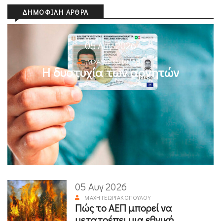
ΔΗΜΟΦΙΛΉ ΆΡΘΡΑ
05 Αυγ 2026
ΜΙΧΆΛΗΣ ΚΥΡΙΑΚΊΔΗΣ
Η δυστυχία των αρνητών
05 Αυγ 2026
ΜΆΧΗ ΓΕΩΡΓΑΚΟΠΟΎΛΟΥ
Πώς το ΑΕΠ μπορεί να
μετατρέπει μια εθνική