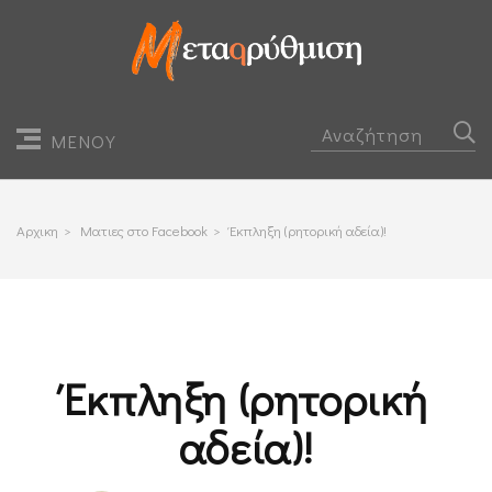
ΜΕΝΟΥ
Αρχικη
>
Ματιες στο Facebook
>
Έκπληξη (ρητορική αδεία)!
Έκπληξη (ρητορική
αδεία)!