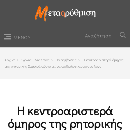
ΜΕΝΟΥ
Αρχικη
>
Σχολια - Διαλογος
>
Παρεμβασεις
>
Η κεντροαριστερά όμηρος
της ρητορικής Σαμαρά αδυνατεί να αρθρώσει αυτόνομο λόγο
Η κεντροαριστερά
όμηρος της ρητορικής