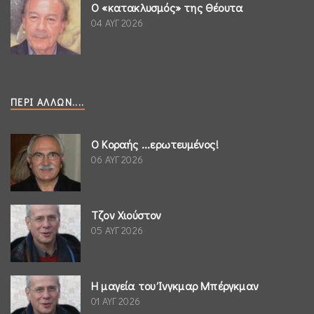
Ο «κατακλυσμός» της Θέουτα
04 ΑΥΓ 2026
ΠΕΡΊ ΆΛΛΩΝ....
Ο Κοραής ...ερωτευμένος!
06 ΑΥΓ 2026
Τζον Χιούστον
05 ΑΥΓ 2026
Η μαγεία του Ίνγκμαρ Μπέργκμαν
01 ΑΥΓ 2026