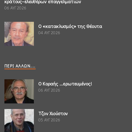
κράτους–ελευθέρων επαγγελματιών
06 ΑΥΓ 2026
Ο «κατακλυσμός» της Θέουτα
04 ΑΥΓ 2026
ΠΕΡΊ ΆΛΛΩΝ....
Ο Κοραής ...ερωτευμένος!
06 ΑΥΓ 2026
Τζον Χιούστον
05 ΑΥΓ 2026