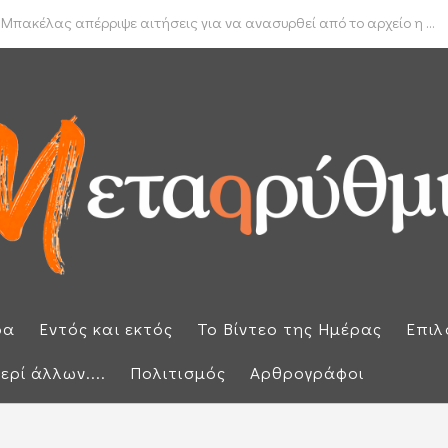
δα για το πραγματικό διαθέσιμο εισόδημα των νοικοκυριών
ρα
Εντός και εκτός
Το Βίντεο της Ημέρας
Επιλ
ερί άλλων....
Πολιτισμός
Αρθρογράφοι