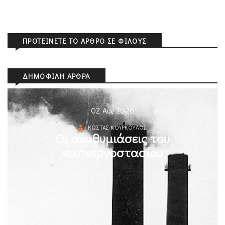
ΠΡΟΤΕΊΝΕΤΕ ΤΟ ΆΡΘΡΟ ΣΕ ΦΊΛΟΥΣ
ΔΗΜΟΦΙΛΉ ΆΡΘΡΑ
02 Αυγ 2026
ΚΏΣΤΑΣ ΚΟΎΡΚΟΥΛΟΣ
Οι αναθυμιάσεις του
καπνεργοστασίου