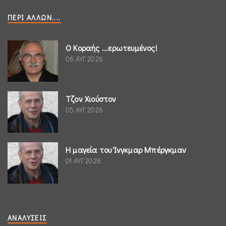
ΠΕΡΊ ΆΛΛΩΝ....
Ο Κοραής ...ερωτευμένος!
06 ΑΥΓ 2026
Τζον Χιούστον
05 ΑΥΓ 2026
Η μαγεία του Ίνγκμαρ Μπέργκμαν
01 ΑΥΓ 2026
ΑΝΑΛΎΣΕΙΣ