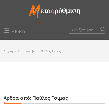
ΜΕΝΟΥ
Αρχικη
>
Αρθρογραφοι
>
Παύλος Τσίμας
Άρθρα από:
Παύλος Τσίμας