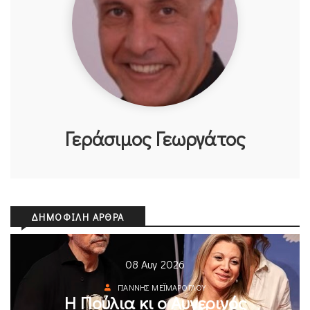
Γεράσιμος Γεωργάτος
ΔΗΜΟΦΙΛΉ ΆΡΘΡΑ
08 Αυγ 2026
ΓΙΆΝΝΗΣ ΜΕΪΜΆΡΟΓΛΟΥ
Η Πούλια κι ο Αυγερινός