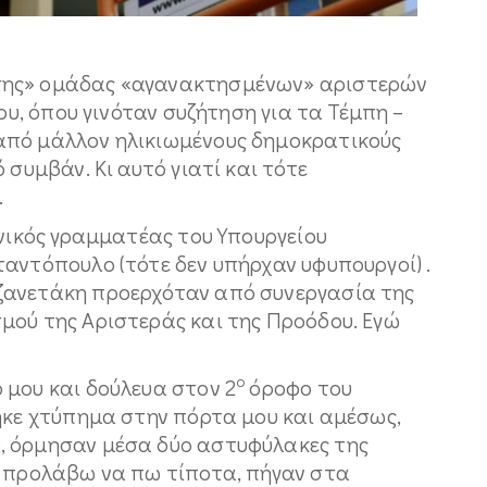
σης» ομάδας «αγανακτησμένων» αριστερών
ίου, όπου γινόταν συζήτηση για τα Τέμπη –
από μάλλον ηλικιωμένους δημοκρατικούς
 συμβάν. Κι αυτό γιατί και τότε
.
ενικός γραμματέας του Υπουργείου
αντόπουλο (τότε δεν υπήρχαν υφυπουργοί) .
ζανετάκη προερχόταν από συνεργασία της
μού της Αριστεράς και της Προόδου. Εγώ
ο
 μου και δούλευα στον 2
όροφο του
ηκε χτύπημα στην πόρτα μου και αμέσως,
, όρμησαν μέσα δύο αστυφύλακες της
α προλάβω να πω τίποτα, πήγαν στα