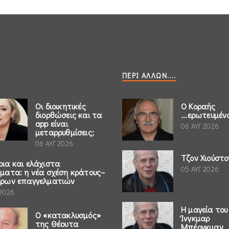
ΠΕΡΊ ΆΛΛΩΝ....
Οι διοικητικές
Ο Κοραής
διορθώσεις και τα
...ερωτευμέν
app είναι
06 ΑΥΓ 2026
μεταρρυθμίσεις;
06 ΑΥΓ 2026
Τζον Χιούστο
ρια και ελάχιστα
05 ΑΥΓ 2026
ήματα: η νέα σχέση κράτους–
έρων επαγγελματιών
 2026
Η μαγεία του
Ο «κατακλυσμός»
Ίνγκμαρ
της Θέουτα
Μπέργκμαν