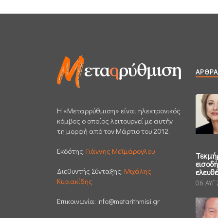
ΆΡΘΡΑ
H «Μεταρρύθμιση» είναι ηλεκτρονικός
κόμβος ο οποίος λειτουργεί με αυτήν
τη μορφή από τον Μάρτιο του 2012.
Εκδότης:
Γιάννης Μεϊμάρογλου
Τεκμή
εισοδ
Διεθυντής Σύνταξης:
Μιχάλης
ελευθ
Κυριακίδης
06 ΑΥΓ
Επικοινωνία:
info@metarithmisi.gr