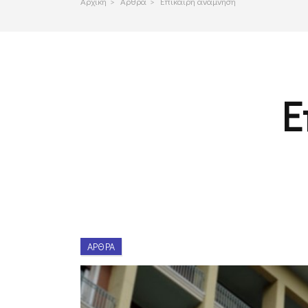
Αρχικη
>
Αρθρα
>
Επίκαιρη ανάμνηση
Ε
ΆΡΘΡΑ