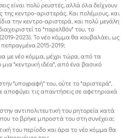
ις είναι πολύ ρευστές, αλλά όλα δείχνουν
ς της κεντρο-αριστεράς. Και πολέμιους, και
ίδια την κεντρο-αριστερά, και πολύ μεγάλη
ιαχειριστεί το "παρελθόν" του, το
(2019-2023). Το νέο κόμμα θα κουβαλάει, ως
ά πεπραγμένα 2015-2019;
ρα με νέο κόμμα, μέχρι τώρα, από τα
 μια "κεντρική ιδέα", από ένα βασικό
την "υπογραφή" του, ούτε το "αριστερά",
 να αποφύγει τις απαντήσεις σε αφετηριακά
η στην αντιπολιτευτική του ρητορεία κατά
 που το βρήκε μπροστά του στη συνέχεια;
ητική του περίοδο και άρα το νέο κόμμα θα
ς κληρονόμος του;