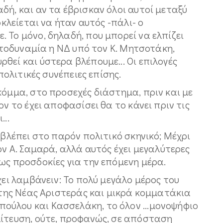
δή, και αν τα έβρισκαν όλοι αυτοί μεταξύ
οκλείεται να ήταν αυτός -πάλι- ο
 Το μόνο, δηλαδή, που μπορεί να ελπίζει
αυτοδυναμία η ΝΔ υπό τον Κ. Μητσοτάκη,
θεί και ύστερα βλέπουμε... Οι επιλογές
 πολιτικές συνέπειες επίσης.
κόμμα, στο προσεχές διάστημα, πριν και με
ον το έχει αποφασίσει θα το κάνει πριν τις
...
σβλέπει στο παρόν πολιτικό σκηνικό; Μέχρι
ον Α. Σαμαρά, αλλά αυτός έχει μεγαλύτερες
ως προσδοκίες για την επόμενη μέρα.
χει λαμβάνειν: Το πολύ μεγάλο μέρος του
- της Νέας Αριστεράς και μικρά κομματάκια
ύλου και Κασσελάκη, το όλον ...μονοψήφιο
λίτευση, ούτε, προφανώς, σε απόσταση