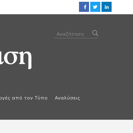
Η απάντηση της Ισπανίας: Επαν
ογές από τον Τύπο
Αναλύσεις