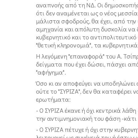
αναπνοής από τη ΝΔ. Οι δημοσκοπήσε
ότι δεν αναμένεται ως ο νέος μεσσία
μάλιστα σφοδρούς, θα έχει, από την 
αμηχανία και απόλυτη δυσκολία να δ
κυβερνητικό και το αντιπολιτευτικό 
"θετική κληρονομιά", τα κυβερνητικ
Η λεγόμενη "επαναφορά" του Α. Τσίπ
δείγματα που έχει δώσει, πάσχει από
"αφήγημα".
Όσο κι αν αποφεύγει να υποδηλώνει σ
ούτε το "ΣΥΡΙΖΑ", δεν θα καταφέρει
ερωτήματα:
- Ο ΣΥΡΙΖΑ έκανε ή όχι κεντρικά λάθ
την αντιμνημονιακή του φάση -κάτι
- Ο ΣΥΡΙΖΑ πέτυχε ή όχι στην κυβερν
λειτουργεί ως συνέχειά του ή έστω ω