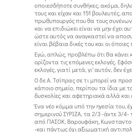
οποιεσδήποτε συνθήκες, ακόμα, δηλα
τους και είχαν και 151 βουλευτές, απ
πρωθυπουργός που θα τους συνένωνε.
και να επιδιώκει είναι να μην έχει 
ώστε αυτός να αναγκαστεί να αποσυρ
είναι βέβαια δικές του και οι όποιες
Εγώ, απλώς, προβλέπω ότι θα κάνει 
ορίζοντα τις επόμενες εκλογές. Εφόσ
εκλογές, γιατί μετά, γι' αυτόν, δεν έχει
Ο δε Α. Τσίπρας σε τι μπορεί να προ
κάποιο σημείο, περίπου τα ίδια με τ
δυσκολίες και αφετηριακά αλλά και 
Ένα νέο κόμμα υπό την ηγεσία του, έ
σημερινού ΣΥΡΙΖΑ, τα 2/3 -άντε 3/4
από ΠΑΣΟΚ, Βαρουφάκη, Κωνσταντοπο
-και πάντως όχι αξιωματική αντιπο