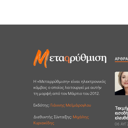
ΆΡΘΡΑ
H «Μεταρρύθμιση» είναι ηλεκτρονικός
κόμβος ο οποίος λειτουργεί με αυτήν
τη μορφή από τον Μάρτιο του 2012.
Εκδότης:
Γιάννης Μεϊμάρογλου
Τεκμή
εισοδ
Διεθυντής Σύνταξης:
Μιχάλης
ελευθ
Κυριακίδης
06 ΑΥΓ