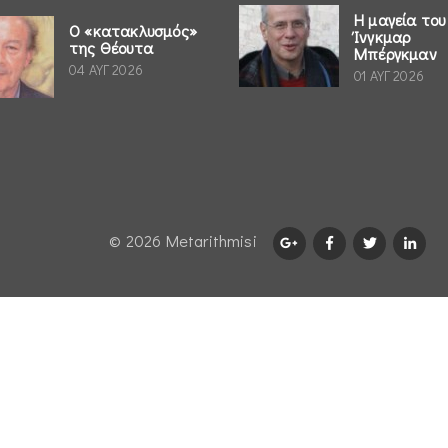
Η μαγεία του
Ο «κατακλυσμός»
Ίνγκμαρ
της Θέουτα
Μπέργκμαν
04 ΑΥΓ 2026
01 ΑΥΓ 2026
© 2026 Μetarithmisi