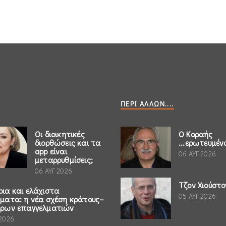
ΠΕΡΊ ΆΛΛΩΝ....
Οι διοικητικές
Ο Κοραής
διορθώσεις και τα
...ερωτευμέν
app είναι
06 ΑΥΓ 2026
μεταρρυθμίσεις;
06 ΑΥΓ 2026
Τζον Χιούστο
ρια και ελάχιστα
05 ΑΥΓ 2026
ήματα: η νέα σχέση κράτους–
έρων επαγγελματιών
 2026