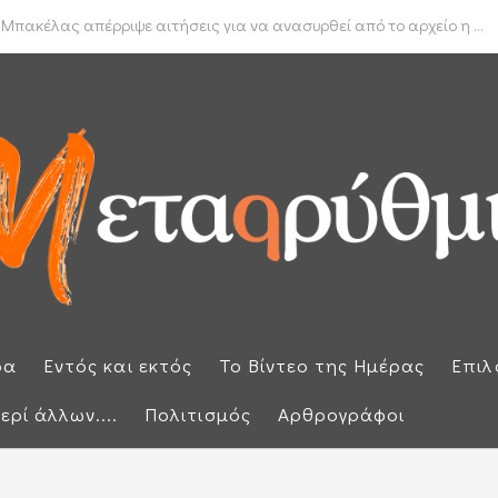
δα για το πραγματικό διαθέσιμο εισόδημα των νοικοκυριών
 Μπακέλας απέρριψε αιτήσεις για να ανασυρθεί από το αρχείο η ...
ρα
Εντός και εκτός
Το Βίντεο της Ημέρας
Επιλ
ερί άλλων....
Πολιτισμός
Αρθρογράφοι