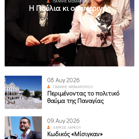
ΓΙΆΝΝΗΣ ΜΕΪΜΆΡΟΓΛΟΥ
Η Πούλια κι ο Αυγερινός
08 Αυγ 2026
ΓΙΆΝΝΗΣ ΜΕΪΜΆΡΟΓΛΟΥ
Περιμένοντας το πολιτικό
θαύμα της Παναγίας
09 Αυγ 2026
ΛΆΡΚΟΣ ΛΆΡΚΟΥ
Κωδικός «Μίσιγκαν»