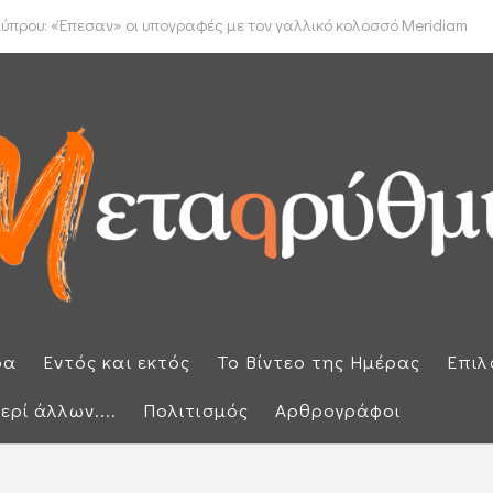
έμφαση στην προστασία των εξωτερικών συνόρων μετά την έκτακτη ...
ρα
Εντός και εκτός
Το Βίντεο της Ημέρας
Επιλ
ερί άλλων....
Πολιτισμός
Αρθρογράφοι