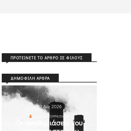
ΠΡΟΤΕΊΝΕΤΕ ΤΟ ΆΡΘΡΟ ΣΕ ΦΊΛΟΥΣ
ΔΗΜΟΦΙΛΉ ΆΡΘΡΑ
02 Αυγ 2026
ΚΏΣΤΑΣ ΚΟΎΡΚΟΥΛΟΣ
Οι αναθυμιάσεις του
καπνεργοστασίου