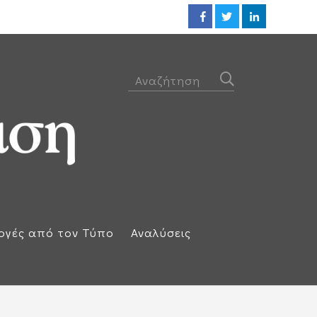
Οι ΗΠΑ βλέπουν συμφωνία ακόμ
ογές από τον Τύπο
Αναλύσεις