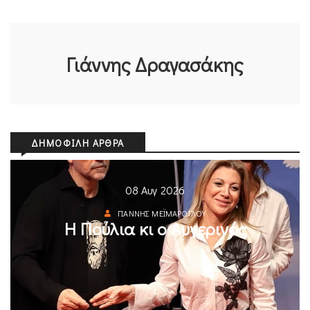
Γιάννης Δραγασάκης
ΔΗΜΟΦΙΛΉ ΆΡΘΡΑ
08 Αυγ 2026
ΓΙΆΝΝΗΣ ΜΕΪΜΆΡΟΓΛΟΥ
Η Πούλια κι ο Αυγερινός