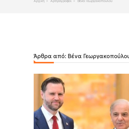
Αρχικη
>
Αρθρογραφοι
>
Βένα Γεωργακοπούλου
Άρθρα από:
Βένα Γεωργακοπούλο