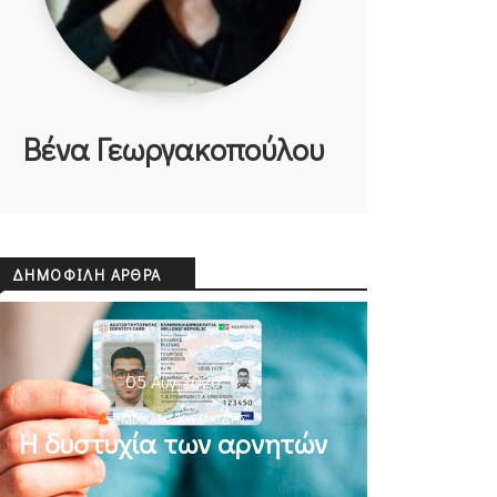
Βένα Γεωργακοπούλου
ΔΗΜΟΦΙΛΉ ΆΡΘΡΑ
05 Αυγ 2026
ΜΙΧΆΛΗΣ ΚΥΡΙΑΚΊΔΗΣ
Η δυστυχία των αρνητών