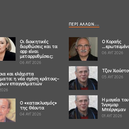
ΠΕΡΊ ΆΛΛΩΝ....
Οι διοικητικές
Ο Κοραής
διορθώσεις και τα
...ερωτευμέν
app είναι
06 ΑΥΓ 2026
μεταρρυθμίσεις;
06 ΑΥΓ 2026
Τζον Χιούστο
ρια και ελάχιστα
05 ΑΥΓ 2026
ήματα: η νέα σχέση κράτους–
έρων επαγγελματιών
 2026
Η μαγεία του
Ο «κατακλυσμός»
Ίνγκμαρ
της Θέουτα
Μπέργκμαν
04 ΑΥΓ 2026
01 ΑΥΓ 2026