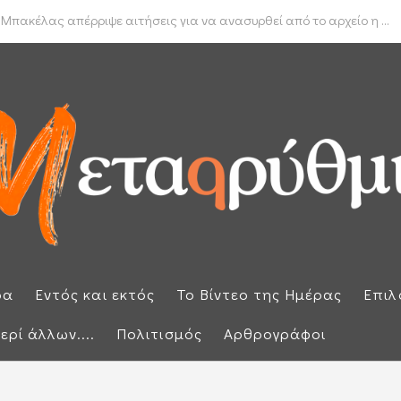
δα για το πραγματικό διαθέσιμο εισόδημα των νοικοκυριών
 Μπακέλας απέρριψε αιτήσεις για να ανασυρθεί από το αρχείο η ...
ρα
Εντός και εκτός
Το Βίντεο της Ημέρας
Επιλ
ερί άλλων....
Πολιτισμός
Αρθρογράφοι