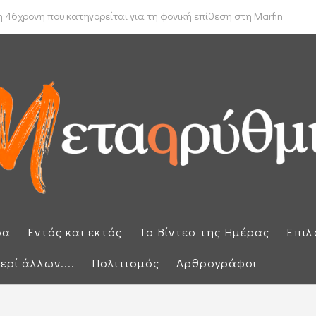
 δρομολόγιο πλοίων που θέλουν να διασχίσουν τα Στενά του Ορμούζ
 46χρονη που κατηγορείται για τη φονική επίθεση στη Marfin
ρα
Εντός και εκτός
Το Βίντεο της Ημέρας
Επιλ
ερί άλλων....
Πολιτισμός
Αρθρογράφοι