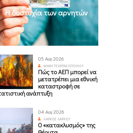
ΜΙΧΆΛΗΣ ΚΥΡΙΑΚΊΔΗΣ
Η δυστυχία των αρνητών
05 Αυγ 2026
ΜΆΧΗ ΓΕΩΡΓΑΚΟΠΟΎΛΟΥ
Πώς το ΑΕΠ μπορεί να
μετατρέπει μια εθνική
καταστροφή σε
τατιστική ανάπτυξη
04 Αυγ 2026
ΛΆΡΚΟΣ ΛΆΡΚΟΥ
Ο «κατακλυσμός» της
Θέουτα