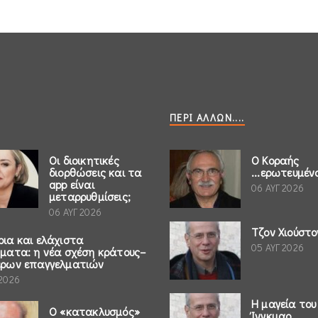
ΠΕΡΊ ΆΛΛΩΝ....
Οι διοικητικές
Ο Κοραής
διορθώσεις και τα
...ερωτευμέν
app είναι
06 ΑΥΓ 2026
μεταρρυθμίσεις;
06 ΑΥΓ 2026
Τζον Χιούστο
ρια και ελάχιστα
05 ΑΥΓ 2026
ήματα: η νέα σχέση κράτους–
έρων επαγγελματιών
 2026
Η μαγεία του
Ο «κατακλυσμός»
Ίνγκμαρ