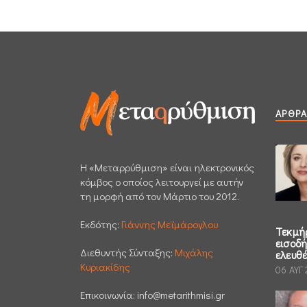
ΆΡΘΡΑ
H «Μεταρρύθμιση» είναι ηλεκτρονικός
κόμβος ο οποίος λειτουργεί με αυτήν
τη μορφή από τον Μάρτιο του 2012.
Εκδότης:
Γιάννης Μεϊμάρογλου
Τεκμή
εισοδ
Διεθυντής Σύνταξης:
Μιχάλης
ελευθ
Κυριακίδης
06 ΑΥΓ
Επικοινωνία:
info@metarithmisi.gr