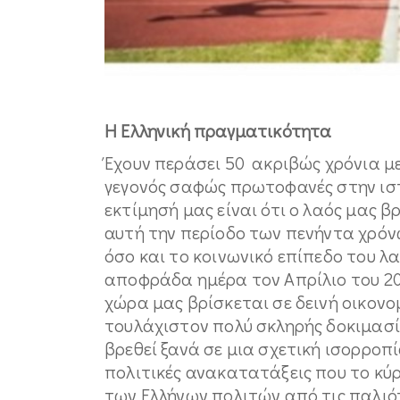
Η Ελληνική πραγματικότητα
Έχουν περάσει 50 ακριβώς χρόνια μ
γεγονός σαφώς πρωτοφανές στην ιστ
εκτίμησή μας είναι ότι ο λαός μας β
αυτή την περίοδο των πενήντα χρόν
όσο και το κοινωνικό επίπεδο του λ
αποφράδα ημέρα τον Απρίλιο του 20
χώρα μας βρίσκεται σε δεινή οικον
τουλάχιστον πολύ σκληρής δοκιμασία
βρεθεί ξανά σε μια σχετική ισορροπί
πολιτικές ανακατατάξεις που το κύ
των Ελλήνων πολιτών από τις παλιότ