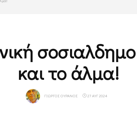
άλμα!
νική σοσιαλδημ
και το άλμα!
ΓΙΏΡΓΟΣ ΟΥΡΑΝΌΣ
27 ΑΥΓ 2024