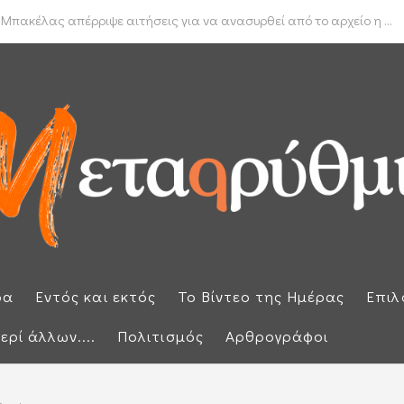
δα για το πραγματικό διαθέσιμο εισόδημα των νοικοκυριών
 Μπακέλας απέρριψε αιτήσεις για να ανασυρθεί από το αρχείο η ...
ρα
Εντός και εκτός
Το Βίντεο της Ημέρας
Επιλ
ερί άλλων....
Πολιτισμός
Αρθρογράφοι