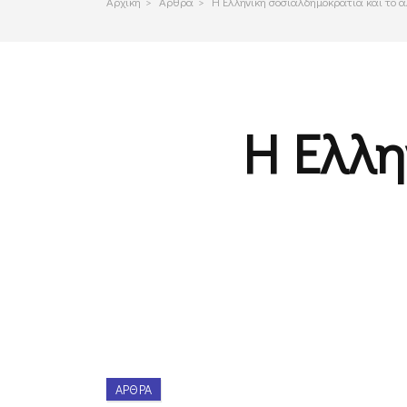
Αρχικη
>
Αρθρα
>
Η Ελληνική σοσιαλδημοκρατία και το 
Η Ελλη
ΆΡΘΡΑ