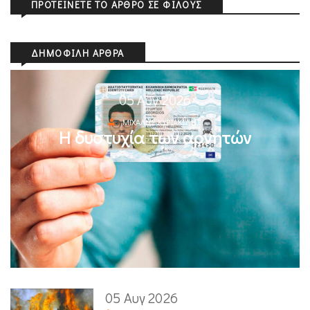
ΠΡΟΤΕΊΝΕΤΕ ΤΟ ΆΡΘΡΟ ΣΕ ΦΊΛΟΥΣ
ΔΗΜΟΦΙΛΉ ΆΡΘΡΑ
05 Αυγ 2026
ΜΙΧΆΛΗΣ ΚΥΡΙΑΚΊΔΗΣ
Η δυστυχία των αρνητών
05 Αυγ 2026