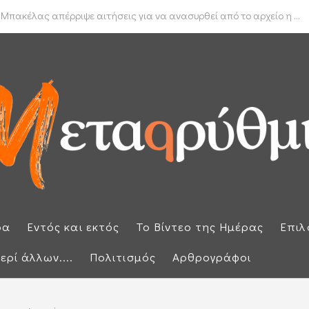
δα για το πραγματικό διαθέσιμο εισόδημα των νοικοκυριών
 Μπακέλας απέρριψε αιτήσεις για να ανασυρθεί από το αρχείο η ...
ρα
Εντός και εκτός
Το Βίντεο της Ημέρας
Επιλ
ερί άλλων....
Πολιτισμός
Αρθρογράφοι