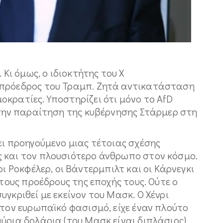
 Κι όμως, ο ιδιοκτήτης του Χ
-πρόεδρος του Τραμπ. Ζητά αντικατάσταση
κρατίες. Υποστηρίζει ότι μόνο το ΑfD
 την παραίτηση της κυβέρνησης Στάρμερ στη
ει προηγούμενο μιας τέτοιας σχέσης
 και τον πλουσιότερο άνθρωπο στον κόσμο.
οι Ροκφέλερ, οι Βάντερμπιλτ και οι Κάρνεγκι
 τους προέδρους της εποχής τους. Ούτε ο
γκριθεί με εκείνον του Μασκ. Ο Χένρι
 τον ευρωπαϊκό φασισμό, είχε έναν πλούτο
ύρια δολάρια (του Μασκ είναι διπλάσιος).