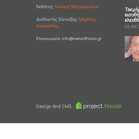
Εκδότης:
Γιάννης Μεϊμάρογλου
Τεκμή
εισοδ
Διεθυντής Σύνταξης:
Μιχάλης
ελευθ
Κυριακίδης
06 ΑΥΓ
Επικοινωνία:
info@metarithmisi.gr
Design And CMS