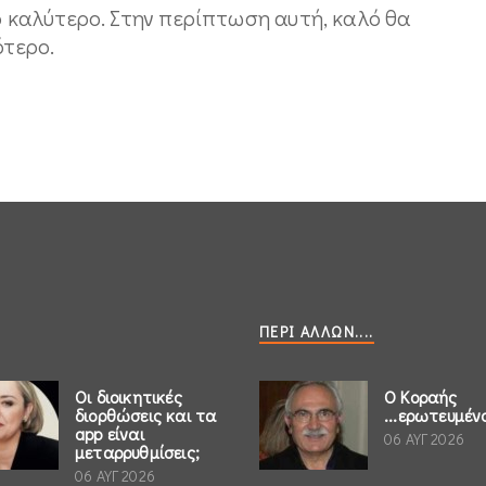
το καλύτερο. Στην περίπτωση αυτή, καλό θα
ότερο.
ΠΕΡΊ ΆΛΛΩΝ....
Οι διοικητικές
Ο Κοραής
διορθώσεις και τα
...ερωτευμέν
app είναι
06 ΑΥΓ 2026
μεταρρυθμίσεις;
06 ΑΥΓ 2026