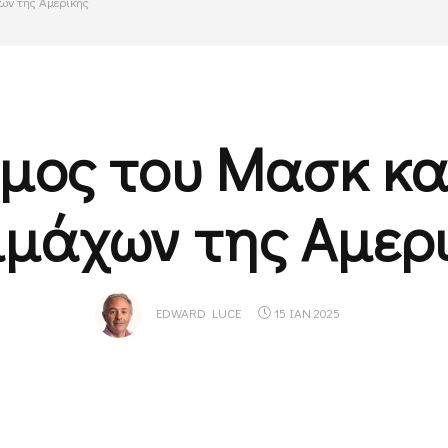
ων της Αμερικής
μος του Μασκ κ
μάχων της Αμερ
EDWARD LUCE
15 ΙΑΝ 2025