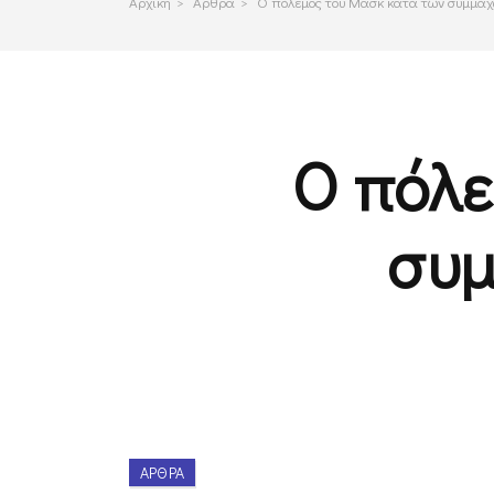
Αρχικη
>
Αρθρα
>
O πόλεμος του Μασκ κατά των συμμάχ
O πόλε
συμ
ΆΡΘΡΑ