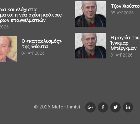
Τζον Χιούστο
ρια και ελάχιστα
05 ΑΥΓ 2026
ήματα: η νέα σχέση κράτους–
έρων επαγγελματιών
 2026
Η μαγεία του
Ο «κατακλυσμός»
Ίνγκμαρ
της Θέουτα
Μπέργκμαν
04 ΑΥΓ 2026
01 ΑΥΓ 2026
© 2026 Μetarithmisi