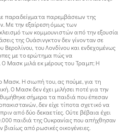
η με παραδείγματα παρεμβάσεων της
ν. Με την εξαίρεση όμως των
κλεισμό των κομμουνιστών από την εξουσία
σεις της Ουάσινγκτον δεν γίνονταν σε
ου Βερολίνου, του Λονδίνου και ενδεχομένως
ωπες με το ερώτημα πώς να
 Ο Μασκ μιλά εκ μέρους του Τραμπ; Η
ο Μασκ. Η σιωπή του, ας πούμε, για τη
κή. Ο Μασκ δεν έχει μιλήσει ποτέ για την
ν θυμήθηκε σήμερα τα παιδιά που έπεσαν
ακιστανών, δεν είχε τίποτα σχετικό να
πριν από δύο δεκαετίες. Ούτε βέβαια έχει
20.000 παιδιά της Ουκρανίας που απήχθησαν
ν βιαίως από ρωσικές οικογένειες.