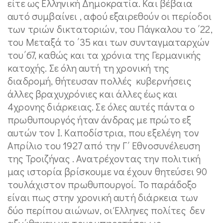
είτε ως Ελληνική Δημοκρατία. Και βέβαια
αυτό συμβαίνει , αφού εξαιρεθούν οι περίοδοι
των τριών δικτατοριών, του Πάγκαλου το ΄22,
του Μεταξά το ΄35 και των συνταγματαρχών
του΄67, καθώς και τα χρόνια της Γερμανικής
κατοχής. Σε όλη αυτή τη χρονική της
διαδρομή, θήτευσαν πολλές κυβερνήσεις
άλλες βραχυχρόνιες και άλλες έως και
4χρονης διάρκειας. Σε όλες αυτές πάντα ο
πρωθυπουργός ήταν άνδρας με πρώτο εξ
αυτών τον Ι. Καποδίστρια, που εξελέγη τον
Απρίλιο του 1927 από την Γ΄ Εθνοσυνέλευση
της Τροιζήνας . Ανατρέχοντας την πολιτική
μας ιστορία βρίσκουμε να έχουν θητεύσει 90
τουλάχιστον πρωθυπουργοί. Το παράδοξο
είναι πως στην χρονική αυτή διάρκεια των
δύο περίπου αιώνων, οι Έλληνες πολίτες δεν
αξιώθηκαν να τους υπηρετήσει ως