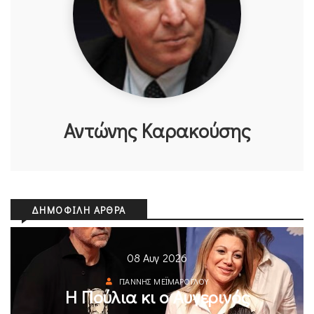
Αντώνης Καρακούσης
ΔΗΜΟΦΙΛΉ ΆΡΘΡΑ
08 Αυγ 2026
ΓΙΆΝΝΗΣ ΜΕΪΜΆΡΟΓΛΟΥ
Η Πούλια κι ο Αυγερινός